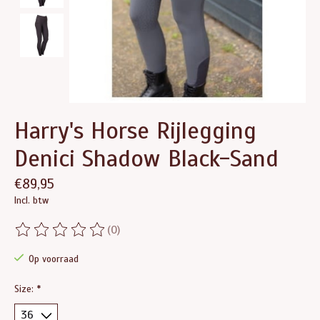
Harry's Horse Rijlegging
Denici Shadow Black-Sand
€89,95
Incl. btw
(0)
De beoordeling van dit product is
0
van de 5
Op voorraad
Size:
*