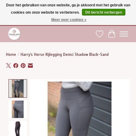
Door het gebruiken van onze website, ga je akkoord met het gebruik van
cookies om onze website te verbeteren.
Dit bericht verbergen
Gratis verzending vanaf €75 binnen BE - vanaf €100 naar EU | Voor 17:00 besteld is
dezelfde dag verzonden | Klantendienst: +32 (0)51 21 27 00 |
shop@paardensport-
Meer over cookies »
cavallino.be
|
Verlanglijst
Winkelwag
Home
/
Harry's Horse Rijlegging Denici Shadow Black-Sand
Product image slideshow Items