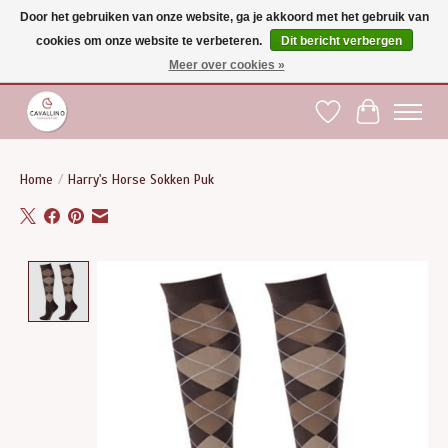
Door het gebruiken van onze website, ga je akkoord met het gebruik van
cookies om onze website te verbeteren.
Dit bericht verbergen
Gratis verzending vanaf €75 binnen BE - vanaf €100 naar EU | Voor 17:00 besteld is
dezelfde dag verzonden | Klantendienst: +32 (0)51 21 27 00 |
shop@paardensport-
Meer over cookies »
cavallino.be
|
Verlanglijst
Winkelwag
Home
/
Harry's Horse Sokken Puk
Product image slideshow Items