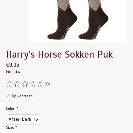
Harry's Horse Sokken Puk
€9,95
Incl. btw
(0)
De beoordeling van dit product is
0
van de 5
Op voorraad
Color:
*
Size:
*