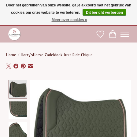
Door het gebruiken van onze website, ga je akkoord met het gebruik van
cookies om onze website te verbeteren.
Dit bericht verbergen
Gratis verzending vanaf €75 binnen BE - vanaf €100 naar EU | Voor 17:00 besteld is
dezelfde dag verzonden | Klantendienst: +32 (0)51 21 27 00 |
shop@paardensport-
Meer over cookies »
cavallino.be
|
Verlanglijst
Winkelwag
Home
/
Harry'sHorse Zadeldoek Just Ride Chique
Product image slideshow Items