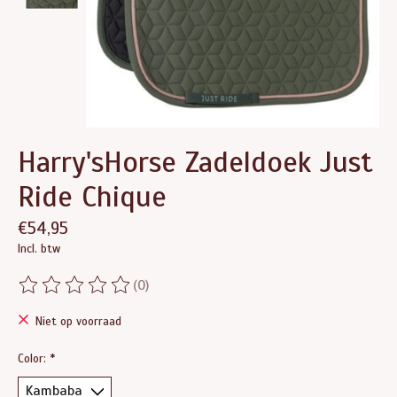
Harry'sHorse Zadeldoek Just
Ride Chique
€54,95
Incl. btw
(0)
De beoordeling van dit product is
0
van de 5
Niet op voorraad
Color:
*