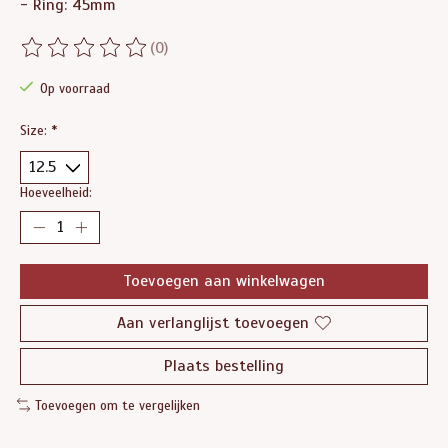
- Ring: 45mm
(0)
De beoordeling van dit product is
0
van de 5
Op voorraad
Size:
*
Hoeveelheid:
Toevoegen aan winkelwagen
Aan verlanglijst toevoegen
Plaats bestelling
Toevoegen om te vergelijken