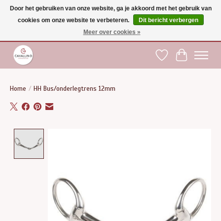
Door het gebruiken van onze website, ga je akkoord met het gebruik van
cookies om onze website te verbeteren.
Dit bericht verbergen
Gratis verzending vanaf €75 binnen BE - vanaf €100 naar EU | Voor 17:00 besteld is
dezelfde dag verzonden | Klantendienst: +32 (0)51 21 27 00 |
shop@paardensport-
Meer over cookies »
cavallino.be
|
Verlanglijst
Winkelwag
Home
/
HH Bus/onderlegtrens 12mm
Product image slideshow Items