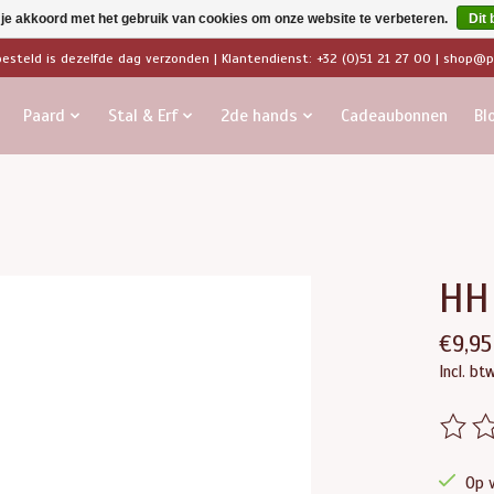
 je akkoord met het gebruik van cookies om onze website te verbeteren.
Dit 
besteld is dezelfde dag verzonden | Klantendienst: +32 (0)51 21 27 00 |
shop@pa
Paard
Stal & Erf
2de hands
Cadeaubonnen
Bl
HH 
€9,95
Incl. bt
De beo
Op 