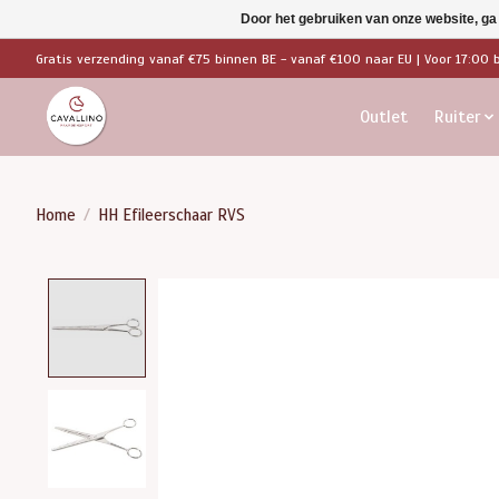
Door het gebruiken van onze website, ga
Gratis verzending vanaf €75 binnen BE - vanaf €100 naar EU | Voor 17:00 
Outlet
Ruiter
Home
/
HH Efileerschaar RVS
Product image slideshow Items