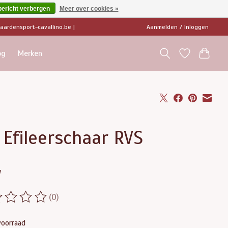
bericht verbergen
Meer over cookies »
ardensport-cavallino.be
|
Aanmelden / Inloggen
og
Merken
Efileerschaar RVS
w
(0)
ordeling van dit product is
0
van de 5
voorraad