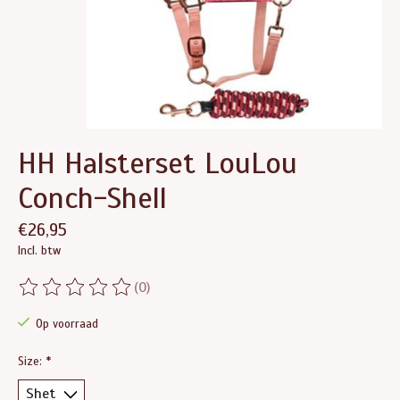
HH Halsterset LouLou
Conch-Shell
€26,95
Incl. btw
(0)
De beoordeling van dit product is
0
van de 5
Op voorraad
Size:
*