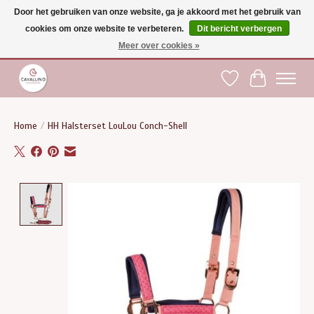
Door het gebruiken van onze website, ga je akkoord met het gebruik van
cookies om onze website te verbeteren.
Dit bericht verbergen
Gratis verzending vanaf €75 binnen BE - vanaf €100 naar EU | Voor 17:00 besteld is
dezelfde dag verzonden | Klantendienst: +32 (0)51 21 27 00 |
shop@paardensport-
Meer over cookies »
cavallino.be
|
Verlanglijst
Winkelwag
Home
/
HH Halsterset LouLou Conch-Shell
Product image slideshow Items