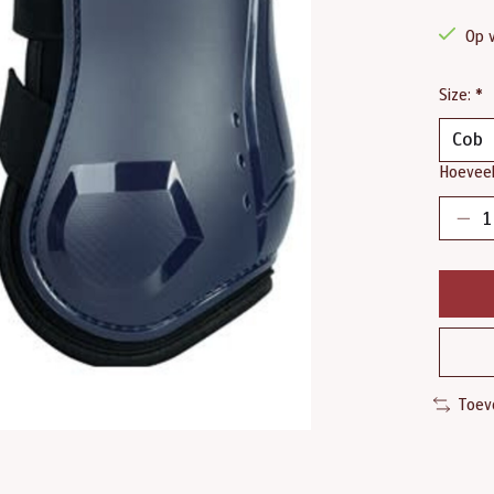
Op 
Size:
*
Hoeveel
Toev