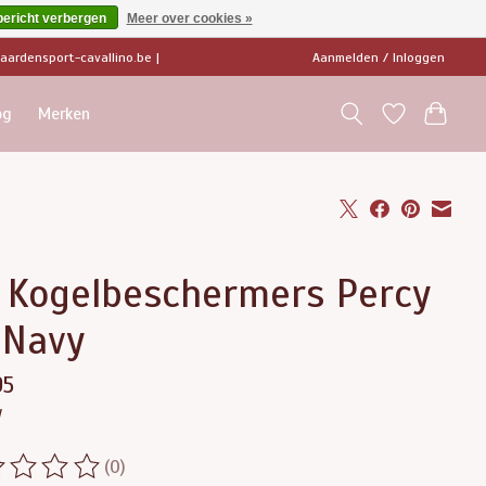
bericht verbergen
Meer over cookies »
ardensport-cavallino.be
|
Aanmelden / Inloggen
og
Merken
 Kogelbeschermers Percy
 Navy
95
w
(0)
ordeling van dit product is
0
van de 5