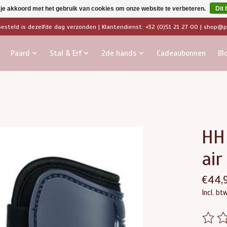
 je akkoord met het gebruik van cookies om onze website te verbeteren.
Dit 
besteld is dezelfde dag verzonden | Klantendienst: +32 (0)51 21 27 00 |
shop@pa
Paard
Stal & Erf
2de hands
Cadeaubonnen
Bl
HH
air
€44,
Incl. bt
De beo