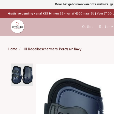
Door het gebruiken van onze website, ga
Gratis verzending vanaf €75 binnen BE - vanaf €100 naar EU | Voor 17:00 
Outlet
Ruiter
Home
/
HH Kogelbeschermers Percy air Navy
Product image slideshow Items