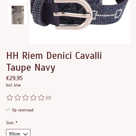
HH Riem Denici Cavalli
Taupe Navy
€29,95
Incl. btw
(0)
De beoordeling van dit product is
0
van de 5
Op voorraad
Size:
*