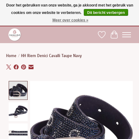
Door het gebruiken van onze website, ga je akkoord met het gebruik van
cookies om onze website te verbeteren.
Dit bericht verbergen
Gratis verzending vanaf €75 binnen BE - vanaf €100 naar EU | Voor 17:00 besteld is
dezelfde dag verzonden | Klantendienst: +32 (0)51 21 27 00 |
shop@paardensport-
Meer over cookies »
cavallino.be
|
Verlanglijst
Winkelwag
Home
/
HH Riem Denici Cavalli Taupe Navy
Product image slideshow Items