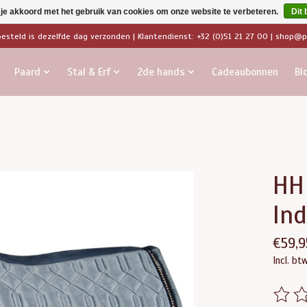
 je akkoord met het gebruik van cookies om onze website te verbeteren.
Dit 
besteld is dezelfde dag verzonden | Klantendienst: +32 (0)51 21 27 00 |
shop@pa
Paard
Stal & Erf
2de hands
Cadeaubonnen
Bl
HH
Ind
€59,9
Incl. bt
De beo