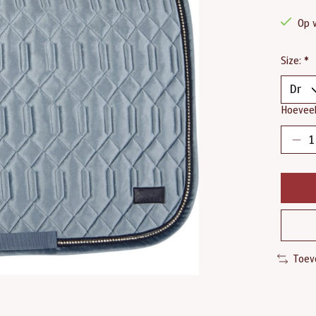
Op 
Size:
*
Hoeveel
Toev