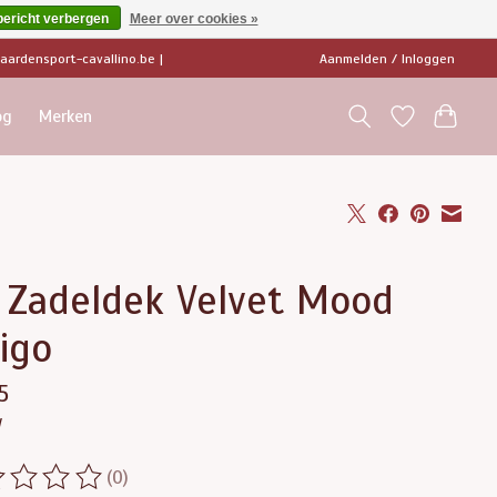
bericht verbergen
Meer over cookies »
ardensport-cavallino.be
|
Aanmelden / Inloggen
og
Merken
 Zadeldek Velvet Mood
igo
5
w
(0)
ordeling van dit product is
0
van de 5