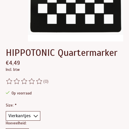
HIPPOTONIC Quartermarker
€4,49
Incl. btw
(0)
De beoordeling van dit product is
0
van de 5
Op voorraad
Size:
*
Hoeveelheid: