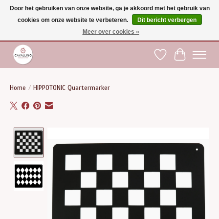
Door het gebruiken van onze website, ga je akkoord met het gebruik van
cookies om onze website te verbeteren.
Dit bericht verbergen
Gratis verzending vanaf €75 binnen BE - vanaf €100 naar EU | Voor 17:00 besteld is
dezelfde dag verzonden | Klantendienst: +32 (0)51 21 27 00 |
shop@paardensport-
Meer over cookies »
cavallino.be
|
Verlanglijst
Winkelwag
Home
/
HIPPOTONIC Quartermarker
Product image slideshow Items