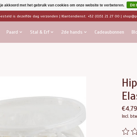
 je akkoord met het gebruik van cookies om onze website te verbeteren.
Dit 
besteld is dezelfde dag verzonden | Klantendienst: +32 (0)51 21 27 00 |
shop@pa
Paard
Stal & Erf
2de hands
Cadeaubonnen
Bl
Hip
Ela
€4,79
Incl. bt
De beo