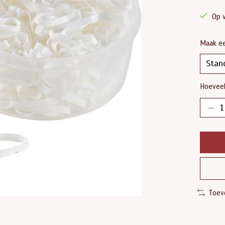
Op 
Maak e
Hoeveel
Toev