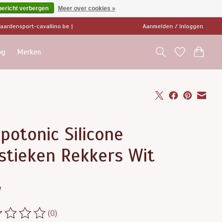
bericht verbergen
Meer over cookies »
ardensport-cavallino.be
|
Aanmelden / Inloggen
og
Merken
potonic Silicone
stieken Rekkers Wit
w
(0)
ordeling van dit product is
0
van de 5