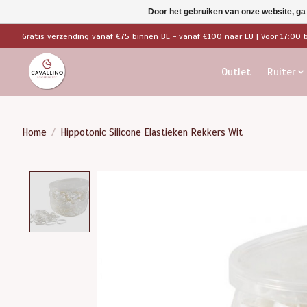
Door het gebruiken van onze website, ga
Gratis verzending vanaf €75 binnen BE - vanaf €100 naar EU | Voor 17:00 
Outlet
Ruiter
Home
/
Hippotonic Silicone Elastieken Rekkers Wit
Product image slideshow Items