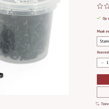
De beo
Op 
Maak e
Hoeveel
Toev