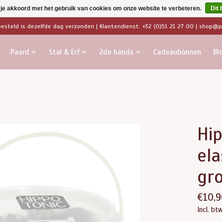
 je akkoord met het gebruik van cookies om onze website te verbeteren.
Dit 
besteld is dezelfde dag verzonden | Klantendienst: +32 (0)51 21 27 00 |
shop@pa
Paard
Stal & Erf
2de hands
Cadeaubonnen
Bl
Hip
ela
gr
€10,9
Incl. bt