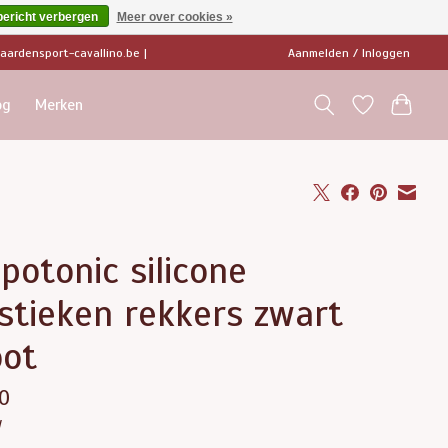
bericht verbergen
Meer over cookies »
ardensport-cavallino.be
|
Aanmelden / Inloggen
og
Merken
potonic silicone
stieken rekkers zwart
oot
0
w