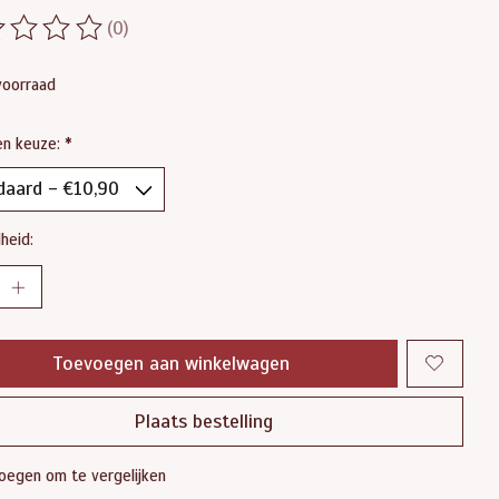
(0)
ordeling van dit product is
0
van de 5
voorraad
en keuze:
*
heid:
Toevoegen aan winkelwagen
Plaats bestelling
oegen om te vergelijken