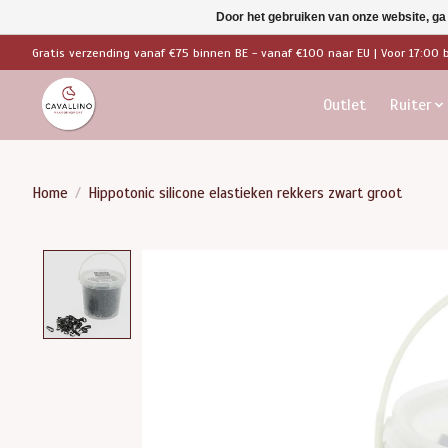
Door het gebruiken van onze website, ga
Gratis verzending vanaf €75 binnen BE - vanaf €100 naar EU | Voor 17:00 
Outlet
Ruiter
Home
/
Hippotonic silicone elastieken rekkers zwart groot
Product image slideshow Items