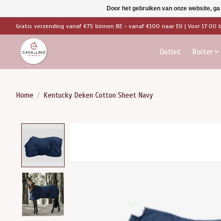
Door het gebruiken van onze website, ga
Gratis verzending vanaf €75 binnen BE - vanaf €100 naar EU | Voor 17:00 
Outlet
Ruiter
Home
/
Kentucky Deken Cotton Sheet Navy
Product image slideshow Items