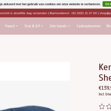
 je akkoord met het gebruik van cookies om onze website te verbeteren.
Dit 
besteld is dezelfde dag verzonden | Klantendienst: +32 (0)51 21 27 00 |
shop@pa
Paard
Stal & Erf
2de hands
Cadeaubonnen
Bl
Ke
Sh
€139,
Incl. bt
De beo