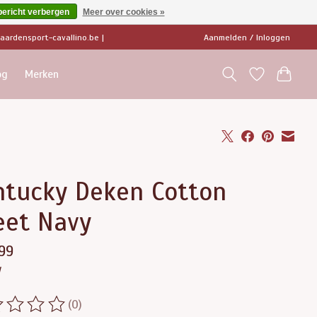
bericht verbergen
Meer over cookies »
ardensport-cavallino.be
|
Aanmelden / Inloggen
og
Merken
ntucky Deken Cotton
eet Navy
99
w
(0)
ordeling van dit product is
0
van de 5