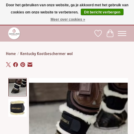
Door het gebruiken van onze website, ga je akkoord met het gebruik van
cookies om onze website te verbeteren.
Dit bericht verbergen
Gratis verzending vanaf €75 binnen BE - vanaf €100 naar EU | Voor 17:00 besteld is
dezelfde dag verzonden | Klantendienst: +32 (0)51 21 27 00 |
shop@paardensport-
Meer over cookies »
cavallino.be
|
Verlanglijst
Winkelwag
Home
/
Kentucky Kootbeschermer wol
Product image slideshow Items