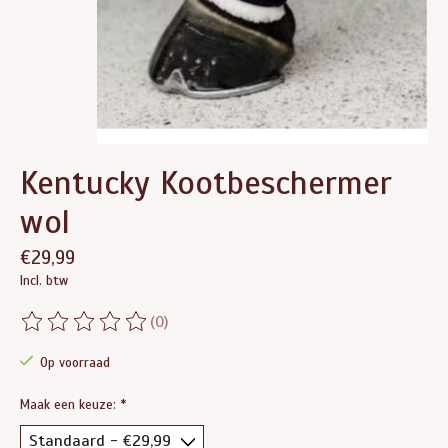
Kentucky Kootbeschermer
wol
€29,99
Incl. btw
(0)
De beoordeling van dit product is
0
van de 5
Op voorraad
Maak een keuze:
*