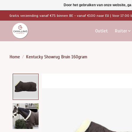
Door het gebruiken van onze website, ga
Gratis verzending vanaf €75 binnen BE - vanaf €100 naar EU | Voor 17:00 
Outlet
Ruiter
Home
/
Kentucky Showrug Bruin 160gram
Product image slideshow Items