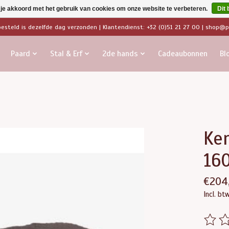
 je akkoord met het gebruik van cookies om onze website te verbeteren.
Dit 
besteld is dezelfde dag verzonden | Klantendienst: +32 (0)51 21 27 00 |
shop@pa
Paard
Stal & Erf
2de hands
Cadeaubonnen
Bl
Ke
16
€204
Incl. bt
De beo