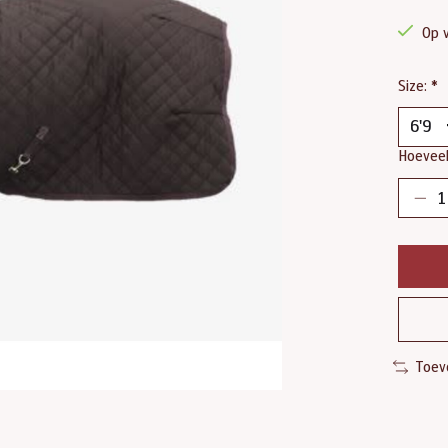
Op 
Size:
*
Hoeveel
Toev