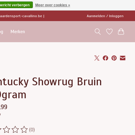
bericht verbergen
Meer over cookies »
ardensport-cavallino.be
|
Aanmelden / Inloggen
og
Merken
ntucky Showrug Bruin
0gram
,99
w
(0)
ordeling van dit product is
0
van de 5