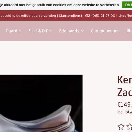
 je akkoord met het gebruik van cookies om onze website te verbeteren.
Dit 
besteld is dezelfde dag verzonden | Klantendienst: +32 (0)51 21 27 00 |
shop@pa
Paard
Stal & Erf
2de hands
Cadeaubonnen
Bl
Ken
Za
€149
Incl. bt
De beo