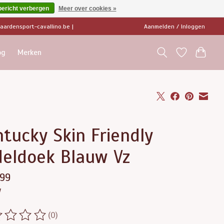
bericht verbergen
Meer over cookies »
ardensport-cavallino.be
|
Aanmelden / Inloggen
og
Merken
tucky Skin Friendly
deldoek Blauw Vz
,99
w
(0)
ordeling van dit product is
0
van de 5