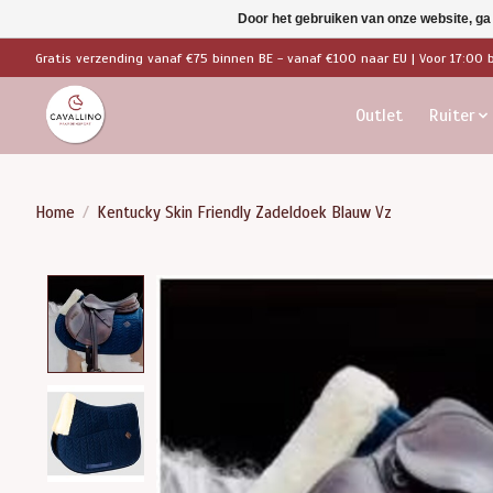
Door het gebruiken van onze website, ga
Gratis verzending vanaf €75 binnen BE - vanaf €100 naar EU | Voor 17:00 
Outlet
Ruiter
Home
/
Kentucky Skin Friendly Zadeldoek Blauw Vz
Product image slideshow Items