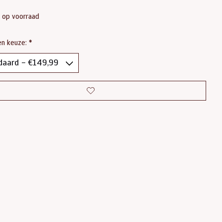
t op voorraad
en keuze:
*