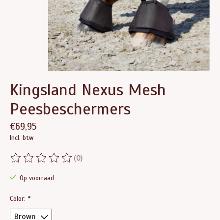
Kingsland Nexus Mesh
Peesbeschermers
€69,95
Incl. btw
(0)
De beoordeling van dit product is
0
van de 5
Op voorraad
Color:
*