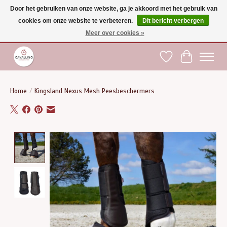
Door het gebruiken van onze website, ga je akkoord met het gebruik van
cookies om onze website te verbeteren.
Dit bericht verbergen
Gratis verzending vanaf €75 binnen BE - vanaf €100 naar EU | Voor 17:00 besteld is
dezelfde dag verzonden | Klantendienst: +32 (0)51 21 27 00 |
shop@paardensport-
Meer over cookies »
cavallino.be
|
Verlanglijst
Winkelwag
Home
/
Kingsland Nexus Mesh Peesbeschermers
Product image slideshow Items