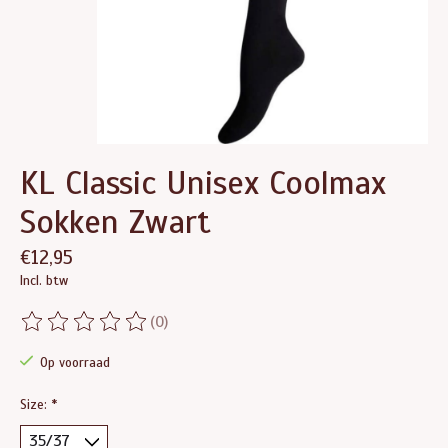
KL Classic Unisex Coolmax
Sokken Zwart
€12,95
Incl. btw
(0)
De beoordeling van dit product is
0
van de 5
Op voorraad
Size:
*