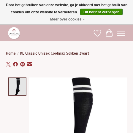
Door het gebruiken van onze website, ga je akkoord met het gebruik van
cookies om onze website te verbeteren.
Dit bericht verbergen
Gratis verzending vanaf €75 binnen BE - vanaf €100 naar EU | Voor 17:00 besteld is
dezelfde dag verzonden | Klantendienst: +32 (0)51 21 27 00 |
shop@paardensport-
Meer over cookies »
cavallino.be
|
Verlanglijst
Winkelwag
Home
/
KL Classic Unisex Coolmax Sokken Zwart
Product image slideshow Items