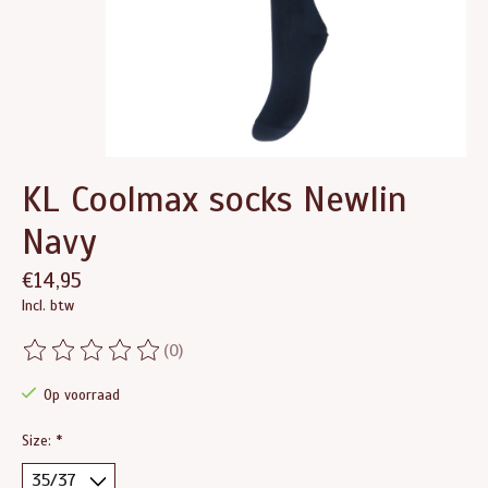
KL Coolmax socks Newlin
Navy
€14,95
Incl. btw
(0)
De beoordeling van dit product is
0
van de 5
Op voorraad
Size:
*