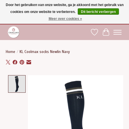
Door het gebruiken van onze website, ga je akkoord met het gebruik van
cookies om onze website te verbeteren.
Dit bericht verbergen
Gratis verzending vanaf €75 binnen BE - vanaf €100 naar EU | Voor 17:00 besteld is
dezelfde dag verzonden | Klantendienst: +32 (0)51 21 27 00 |
shop@paardensport-
Meer over cookies »
cavallino.be
|
Verlanglijst
Winkelwag
Home
/
KL Coolmax socks Newlin Navy
Product image slideshow Items