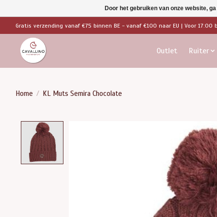
Door het gebruiken van onze website, ga
Gratis verzending vanaf €75 binnen BE - vanaf €100 naar EU | Voor 17:00 
Outlet
Ruiter
Home
/
KL Muts Semira Chocolate
Product image slideshow Items