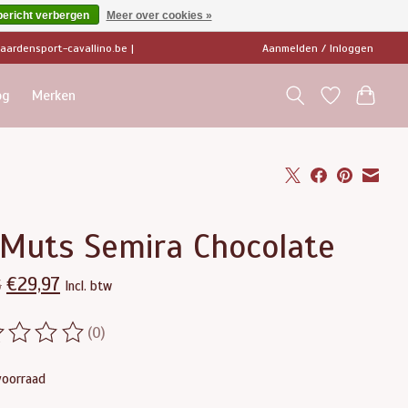
bericht verbergen
Meer over cookies »
ardensport-cavallino.be
|
Aanmelden / Inloggen
og
Merken
 Muts Semira Chocolate
€29,97
5
Incl. btw
(0)
ordeling van dit product is
0
van de 5
voorraad