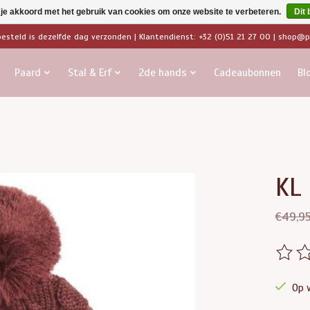
 je akkoord met het gebruik van cookies om onze website te verbeteren.
Dit 
besteld is dezelfde dag verzonden | Klantendienst: +32 (0)51 21 27 00 |
shop@pa
Paard
Stal & Erf
2de hands
Cadeaubonnen
Bl
KL
€49,9
De beo
Op 