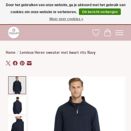
Door het gebruiken van onze website, ga je akkoord met het gebruik van
cookies om onze website te verbeteren.
Dit bericht verbergen
Gratis verzending vanaf €75 binnen BE - vanaf €100 naar EU | Voor 17:00 besteld is
dezelfde dag verzonden | Klantendienst: +32 (0)51 21 27 00 |
shop@paardensport-
Meer over cookies »
cavallino.be
|
Verlanglijst
Winkelwag
Home
/
Lemieux Heren sweater met kwart rits Navy
Product image slideshow Items