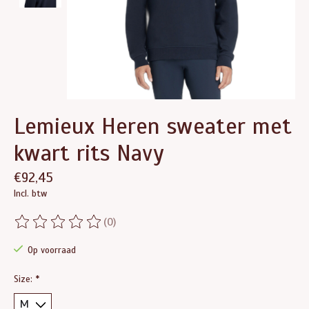
Lemieux Heren sweater met
kwart rits Navy
€92,45
Incl. btw
(0)
De beoordeling van dit product is
0
van de 5
Op voorraad
Size:
*