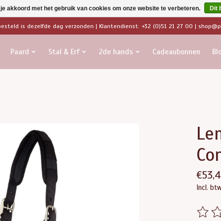
 je akkoord met het gebruik van cookies om onze website te verbeteren.
Dit 
besteld is dezelfde dag verzonden | Klantendienst: +32 (0)51 21 27 00 |
shop@pa
Paard
Stal & Erf
2de hands
Cadeaubonnen
Bl
Le
Con
€53,4
Incl. bt
De beo