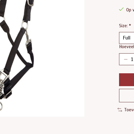
Op 
Size:
*
Hoeveel
Toev