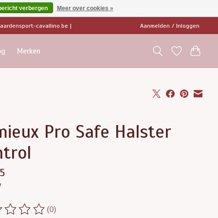
bericht verbergen
Meer over cookies »
ardensport-cavallino.be
|
Aanmelden / Inloggen
og
Merken
mieux Pro Safe Halster
trol
5
w
(0)
ordeling van dit product is
0
van de 5