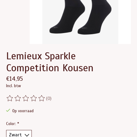
Lemieux Sparkle
Competition Kousen
€14,95
Incl. btw
(0)
De beoordeling van dit product is
0
van de 5
Op voorraad
Color:
*