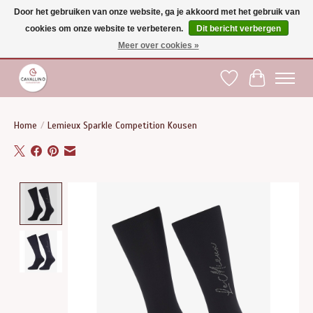
Door het gebruiken van onze website, ga je akkoord met het gebruik van
cookies om onze website te verbeteren.
Dit bericht verbergen
Gratis verzending vanaf €75 binnen BE - vanaf €100 naar EU | Voor 17:00 besteld is
dezelfde dag verzonden | Klantendienst: +32 (0)51 21 27 00 |
shop@paardensport-
Meer over cookies »
cavallino.be
|
Verlanglijst
Winkelwag
Home
/
Lemieux Sparkle Competition Kousen
Product image slideshow Items