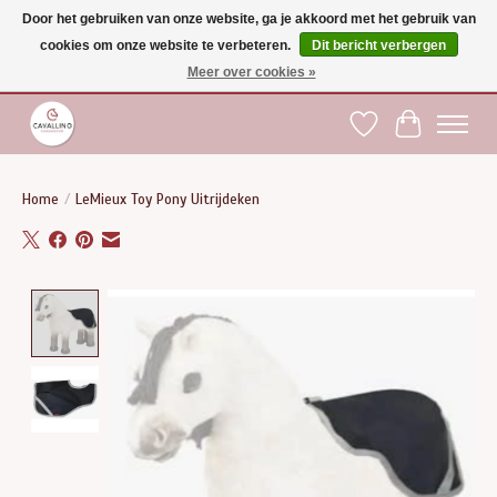
Door het gebruiken van onze website, ga je akkoord met het gebruik van
cookies om onze website te verbeteren.
Dit bericht verbergen
Gratis verzending vanaf €75 binnen BE - vanaf €100 naar EU | Voor 17:00 besteld is
dezelfde dag verzonden | Klantendienst: +32 (0)51 21 27 00 |
shop@paardensport-
Meer over cookies »
cavallino.be
|
Verlanglijst
Winkelwag
Home
/
LeMieux Toy Pony Uitrijdeken
Product image slideshow Items