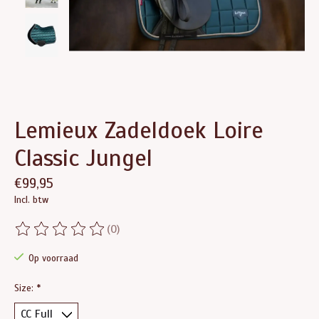
Lemieux Zadeldoek Loire
Classic Jungel
€99,95
Incl. btw
(0)
De beoordeling van dit product is
0
van de 5
Op voorraad
Size:
*