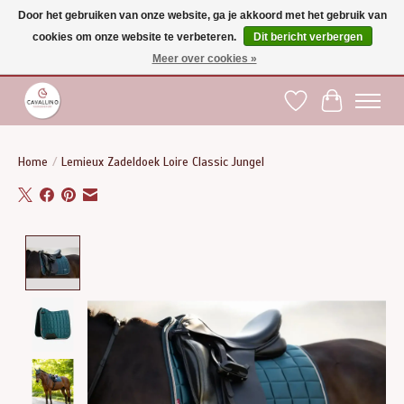
Door het gebruiken van onze website, ga je akkoord met het gebruik van
cookies om onze website te verbeteren.
Dit bericht verbergen
Gratis verzending vanaf €75 binnen BE - vanaf €100 naar EU | Voor 17:00 besteld is
dezelfde dag verzonden | Klantendienst: +32 (0)51 21 27 00 |
shop@paardensport-
Meer over cookies »
cavallino.be
|
Verlanglijst
Winkelwag
Home
/
Lemieux Zadeldoek Loire Classic Jungel
Product image slideshow Items