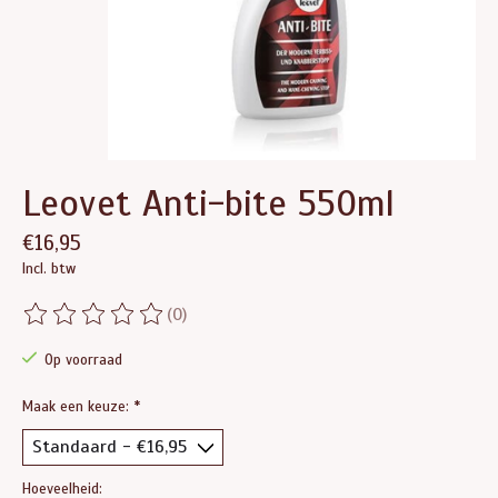
Leovet Anti-bite 550ml
€16,95
Incl. btw
(0)
De beoordeling van dit product is
0
van de 5
Op voorraad
Maak een keuze:
*
Hoeveelheid: