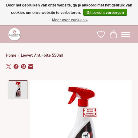
Door het gebruiken van onze website, ga je akkoord met het gebruik van
cookies om onze website te verbeteren.
Dit bericht verbergen
Gratis verzending vanaf €75 binnen BE - vanaf €100 naar EU | Voor 17:00 besteld is
dezelfde dag verzonden | Klantendienst: +32 (0)51 21 27 00 |
shop@paardensport-
Meer over cookies »
cavallino.be
|
Verlanglijst
Winkelwag
Home
/
Leovet Anti-bite 550ml
Product image slideshow Items