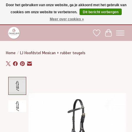
Door het gebruiken van onze website, ga je akkoord met het gebruik van
cookies om onze website te verbeteren.
Dit bericht verbergen
Gratis verzending vanaf €75 binnen BE - vanaf €100 naar EU | Voor 17:00 besteld is
dezelfde dag verzonden | Klantendienst: +32 (0)51 21 27 00 |
shop@paardensport-
Meer over cookies »
cavallino.be
|
Verlanglijst
Winkelwag
Home
/
LJ Hoofdstel Mexican + rubber teugels
Product image slideshow Items