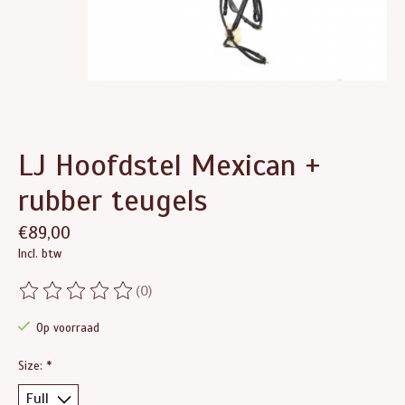
LJ Hoofdstel Mexican +
rubber teugels
€89,00
Incl. btw
(0)
De beoordeling van dit product is
0
van de 5
Op voorraad
Size:
*