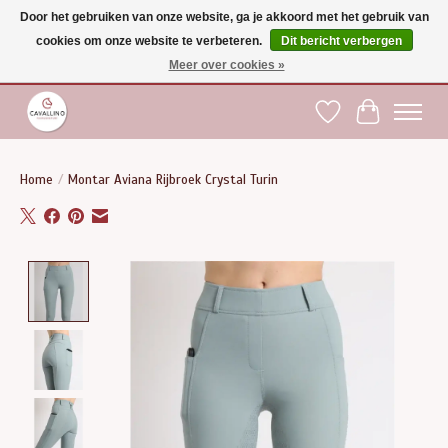
Door het gebruiken van onze website, ga je akkoord met het gebruik van
cookies om onze website te verbeteren.
Dit bericht verbergen
Gratis verzending vanaf €75 binnen BE - vanaf €100 naar EU | Voor 17:00 besteld is
dezelfde dag verzonden | Klantendienst: +32 (0)51 21 27 00 |
shop@paardensport-
Meer over cookies »
cavallino.be
|
Verlanglijst
Winkelwag
Home
/
Montar Aviana Rijbroek Crystal Turin
Product image slideshow Items