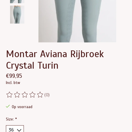
Montar Aviana Rijbroek
Crystal Turin
€99,95
Incl. btw
(0)
De beoordeling van dit product is
0
van de 5
Op voorraad
Size:
*