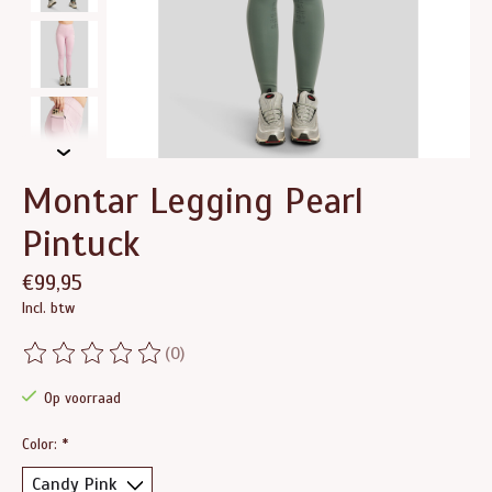
Montar Legging Pearl
Pintuck
€99,95
Incl. btw
(0)
De beoordeling van dit product is
0
van de 5
Op voorraad
Color:
*