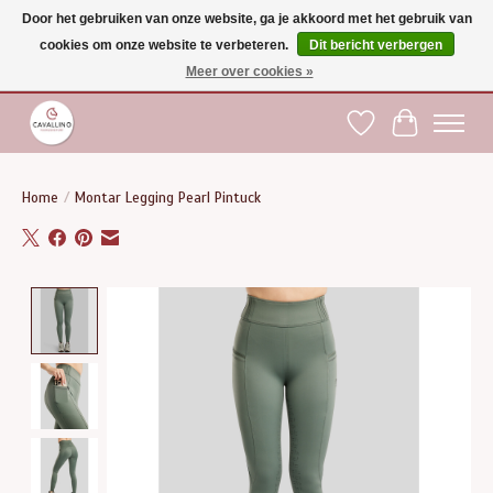
Door het gebruiken van onze website, ga je akkoord met het gebruik van
cookies om onze website te verbeteren.
Dit bericht verbergen
Gratis verzending vanaf €75 binnen BE - vanaf €100 naar EU | Voor 17:00 besteld is
dezelfde dag verzonden | Klantendienst: +32 (0)51 21 27 00 |
shop@paardensport-
Meer over cookies »
cavallino.be
|
Verlanglijst
Winkelwag
Home
/
Montar Legging Pearl Pintuck
Product image slideshow Items