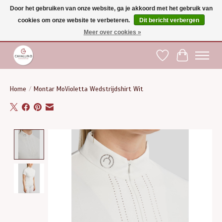
Door het gebruiken van onze website, ga je akkoord met het gebruik van
cookies om onze website te verbeteren.
Dit bericht verbergen
Gratis verzending vanaf €75 binnen BE - vanaf €100 naar EU | Voor 17:00 besteld is
dezelfde dag verzonden | Klantendienst: +32 (0)51 21 27 00 |
shop@paardensport-
Meer over cookies »
cavallino.be
|
Verlanglijst
Winkelwag
Home
/
Montar MoVioletta Wedstrijdshirt Wit
Product image slideshow Items