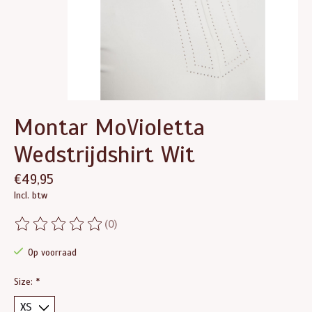
Montar MoVioletta
Wedstrijdshirt Wit
€49,95
Incl. btw
(0)
De beoordeling van dit product is
0
van de 5
Op voorraad
Size:
*