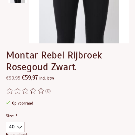
Montar Rebel Rijbroek
Rosegoud Zwart
€59,97
€99,95
Incl. btw
(0)
De beoordeling van dit product is
0
van de 5
Op voorraad
Size:
*
Hoeveelheid: