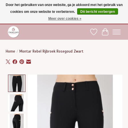
Door het gebruiken van onze website, ga je akkoord met het gebruik van
cookies om onze website te verbeteren.
Dit bericht verbergen
Gratis verzending vanaf €75 binnen BE - vanaf €100 naar EU | Voor 17:00 besteld is
dezelfde dag verzonden | Klantendienst: +32 (0)51 21 27 00 |
shop@paardensport-
Meer over cookies »
cavallino.be
|
Verlanglijst
Winkelwag
Home
/
Montar Rebel Rijbroek Rosegoud Zwart
Product image slideshow Items