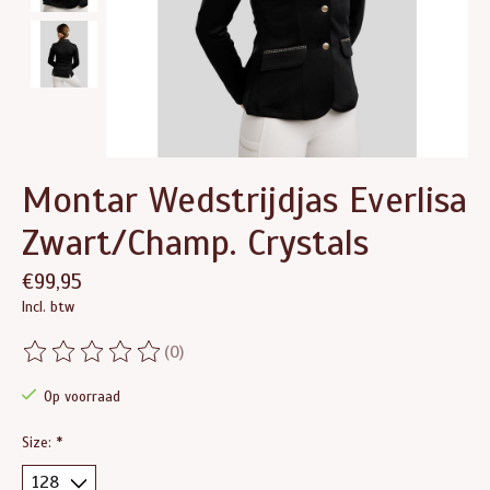
Montar Wedstrijdjas Everlisa
Zwart/Champ. Crystals
€99,95
Incl. btw
(0)
De beoordeling van dit product is
0
van de 5
Op voorraad
Size:
*