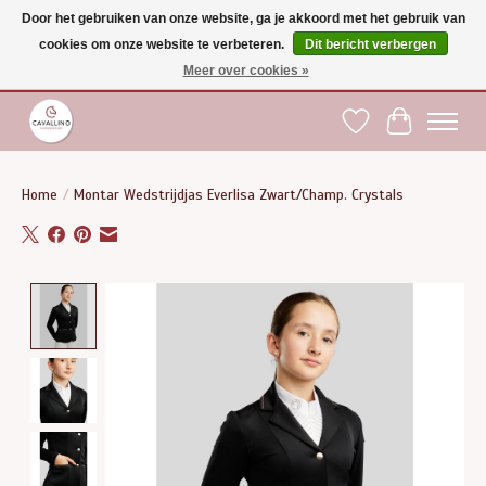
Door het gebruiken van onze website, ga je akkoord met het gebruik van
cookies om onze website te verbeteren.
Dit bericht verbergen
Gratis verzending vanaf €75 binnen BE - vanaf €100 naar EU | Voor 17:00 besteld is
dezelfde dag verzonden | Klantendienst: +32 (0)51 21 27 00 |
shop@paardensport-
Meer over cookies »
cavallino.be
|
Verlanglijst
Winkelwag
Home
/
Montar Wedstrijdjas Everlisa Zwart/Champ. Crystals
Product image slideshow Items