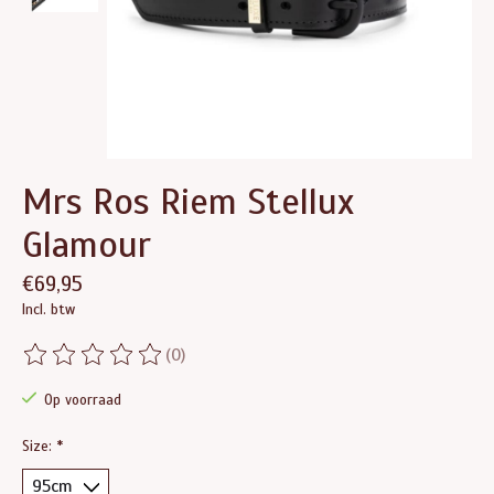
Mrs Ros Riem Stellux
Glamour
€69,95
Incl. btw
(0)
De beoordeling van dit product is
0
van de 5
Op voorraad
Size:
*