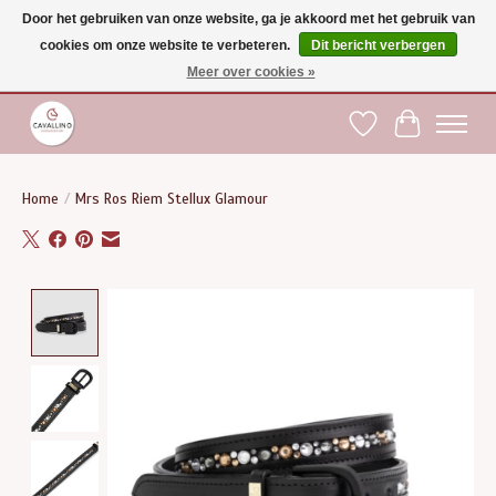
Door het gebruiken van onze website, ga je akkoord met het gebruik van
cookies om onze website te verbeteren.
Dit bericht verbergen
Gratis verzending vanaf €75 binnen BE - vanaf €100 naar EU | Voor 17:00 besteld is
dezelfde dag verzonden | Klantendienst: +32 (0)51 21 27 00 |
shop@paardensport-
Meer over cookies »
cavallino.be
|
Verlanglijst
Winkelwag
Home
/
Mrs Ros Riem Stellux Glamour
Product image slideshow Items