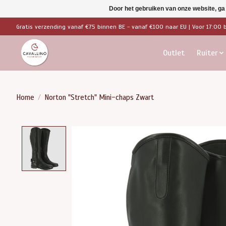
Door het gebruiken van onze website, ga
Gratis verzending vanaf €75 binnen BE - vanaf €100 naar EU | Voor 17:00 
Outlet
Ruiter
Home
/
Norton "Stretch" Mini-chaps Zwart
Product image slideshow Items