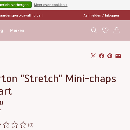
bericht verbergen
Meer over cookies »
ardensport-cavallino.be
|
Aanmelden / Inloggen
og
Merken
ton "Stretch" Mini-chaps
art
90
w
(0)
ordeling van dit product is
0
van de 5