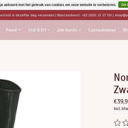
 je akkoord met het gebruik van cookies om onze website te verbeteren.
Dit 
besteld is dezelfde dag verzonden | Klantendienst: +32 (0)51 21 27 00 |
shop@pa
Paard
Stal & Erf
2de hands
Cadeaubonnen
Bl
Nor
Zw
€39,
Incl. bt
De beo