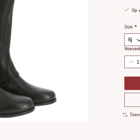
Op 
Size:
*
Hoeveel
Toev