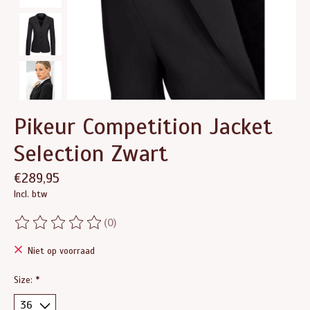
Pikeur Competition Jacket
Selection Zwart
€289,95
Incl. btw
(0)
De beoordeling van dit product is
0
van de 5
Niet op voorraad
Size:
*