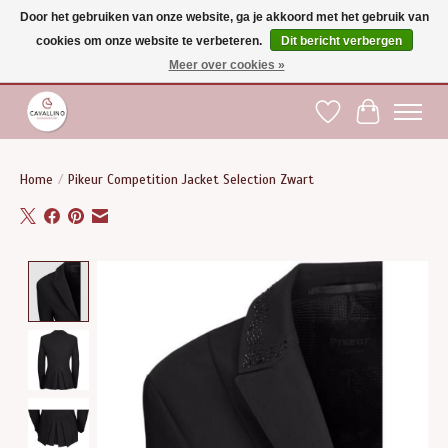
Door het gebruiken van onze website, ga je akkoord met het gebruik van
cookies om onze website te verbeteren.
Dit bericht verbergen
Gratis verzending vanaf €75 binnen BE - vanaf €100 naar EU | Voor 17:00 besteld is
dezelfde dag verzonden | Klantendienst: +32 (0)51 21 27 00 |
shop@paardensport-
Meer over cookies »
cavallino.be
|
Verlanglijst
Winkelwag
Home
/
Pikeur Competition Jacket Selection Zwart
Product image slideshow Items