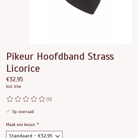
Pikeur Hoofdband Strass
Licorice
€32,95
Incl. btw
(0)
De beoordeling van dit product is
0
van de 5
Op voorraad
Maak een keuze:
*