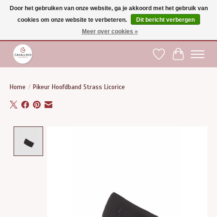
Door het gebruiken van onze website, ga je akkoord met het gebruik van
cookies om onze website te verbeteren.
Dit bericht verbergen
Gratis verzending vanaf €75 binnen BE - vanaf €100 naar EU | Voor 17:00 besteld is
dezelfde dag verzonden | Klantendienst: +32 (0)51 21 27 00 |
shop@paardensport-
Meer over cookies »
cavallino.be
|
Verlanglijst
Winkelwag
Home
/
Pikeur Hoofdband Strass Licorice
Product image slideshow Items