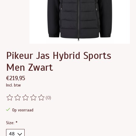
Pikeur Jas Hybrid Sports
Men Zwart
€219,95
Incl. btw
(0)
De beoordeling van dit product is
0
van de 5
Op voorraad
Size:
*