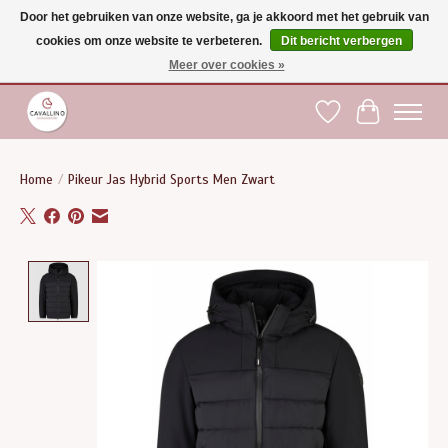
Door het gebruiken van onze website, ga je akkoord met het gebruik van
cookies om onze website te verbeteren.
Dit bericht verbergen
Gratis verzending vanaf €75 binnen BE - vanaf €100 naar EU | Voor 17:00 besteld is
dezelfde dag verzonden | Klantendienst: +32 (0)51 21 27 00 |
shop@paardensport-
Meer over cookies »
cavallino.be
|
Verlanglijst
Winkelwag
Home
/
Pikeur Jas Hybrid Sports Men Zwart
Product image slideshow Items