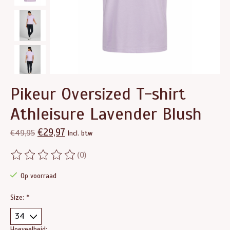
Pikeur Oversized T-shirt
Athleisure Lavender Blush
€29,97
€49,95
Incl. btw
(0)
De beoordeling van dit product is
0
van de 5
Op voorraad
Size:
*
Hoeveelheid: