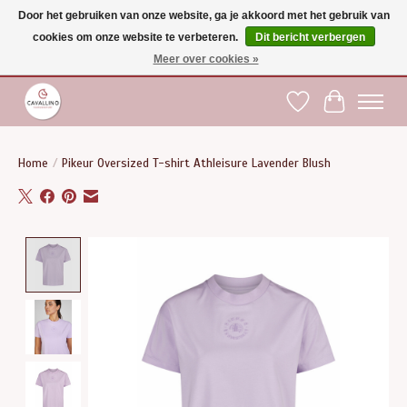
Door het gebruiken van onze website, ga je akkoord met het gebruik van
cookies om onze website te verbeteren.
Dit bericht verbergen
Gratis verzending vanaf €75 binnen BE - vanaf €100 naar EU | Voor 17:00 besteld is
dezelfde dag verzonden | Klantendienst: +32 (0)51 21 27 00 |
shop@paardensport-
Meer over cookies »
cavallino.be
|
Verlanglijst
Winkelwag
Home
/
Pikeur Oversized T-shirt Athleisure Lavender Blush
Product image slideshow Items