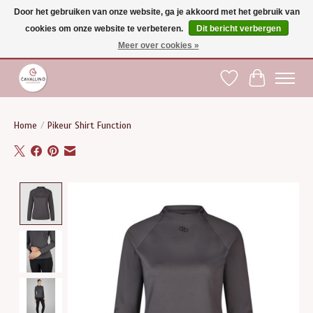
Door het gebruiken van onze website, ga je akkoord met het gebruik van
cookies om onze website te verbeteren.
Dit bericht verbergen
Gratis verzending vanaf €75 binnen BE - vanaf €100 naar EU | Voor 17:00 besteld is
dezelfde dag verzonden | Klantendienst: +32 (0)51 21 27 00 |
shop@paardensport-
Meer over cookies »
cavallino.be
|
Verlanglijst
Winkelwag
Home
/
Pikeur Shirt Function
Product image slideshow Items