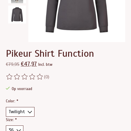
Pikeur Shirt Function
€47,97
€79,95
Incl. btw
(0)
De beoordeling van dit product is
0
van de 5
Op voorraad
Color:
*
Size:
*