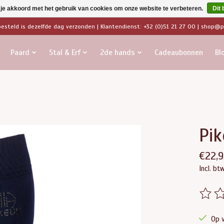
 je akkoord met het gebruik van cookies om onze website te verbeteren.
Dit 
besteld is dezelfde dag verzonden | Klantendienst: +32 (0)51 21 27 00 |
shop@pa
Paard
Stal & Erf
2de hands
Cadeaubonnen
Bl
Pik
€22,9
Incl. bt
De beo
Op 