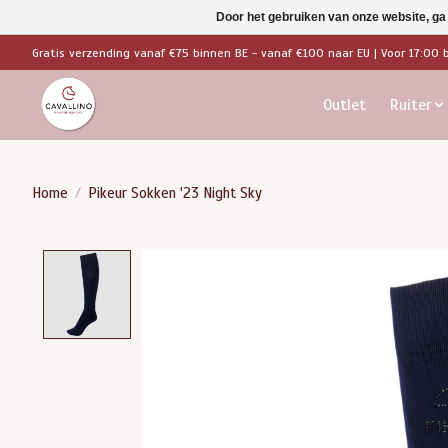
Door het gebruiken van onze website, ga
Gratis verzending vanaf €75 binnen BE - vanaf €100 naar EU | Voor 17:00 
Outlet
Ruiter
Home
/
Pikeur Sokken '23 Night Sky
Product image slideshow Items