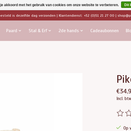
 je akkoord met het gebruik van cookies om onze website te verbeteren.
Dit 
besteld is dezelfde dag verzonden | Klantendienst: +32 (0)51 21 27 00 |
shop@pa
Paard
Stal & Erf
2de hands
Cadeaubonnen
Bl
Pik
€34,
Incl. bt
De beo
Op 