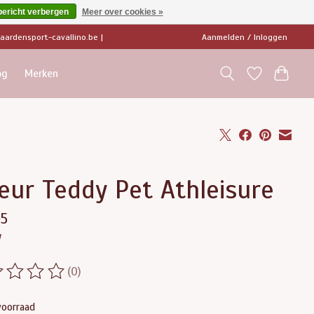
bericht verbergen
Meer over cookies »
ardensport-cavallino.be
|
Aanmelden / Inloggen
og
Merken
eur Teddy Pet Athleisure
95
w
(0)
ordeling van dit product is
0
van de 5
voorraad