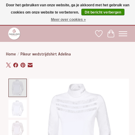
Door het gebruiken van onze website, ga je akkoord met het gebruik van
cookies om onze website te verbeteren.
Dit bericht verbergen
Gratis verzending vanaf €75 binnen BE - vanaf €100 naar EU | Voor 17:00 besteld is
dezelfde dag verzonden | Klantendienst: +32 (0)51 21 27 00 |
shop@paardensport-
Meer over cookies »
cavallino.be
|
Verlanglijst
Winkelwag
Home
/
Pikeur wedstrijdshirt Adelina
Product image slideshow Items