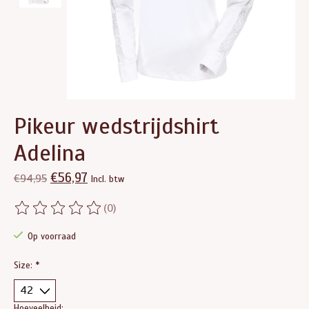
Pikeur wedstrijdshirt
Adelina
€56,97
€94,95
Incl. btw
(0)
De beoordeling van dit product is
0
van de 5
Op voorraad
Size:
*
Hoeveelheid: