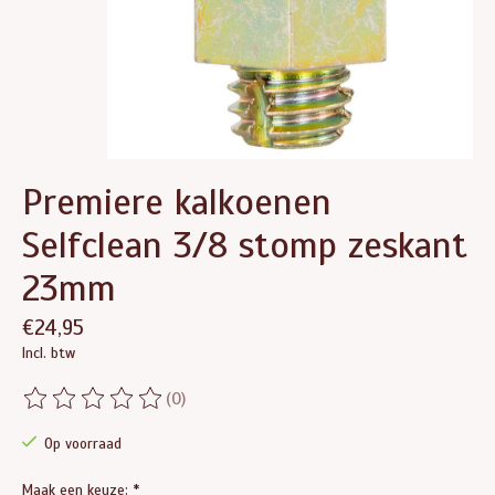
Premiere kalkoenen
Selfclean 3/8 stomp zeskant
23mm
€24,95
Incl. btw
(0)
De beoordeling van dit product is
0
van de 5
Op voorraad
Maak een keuze:
*