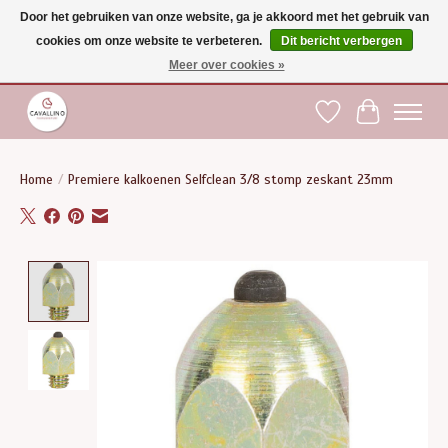
Door het gebruiken van onze website, ga je akkoord met het gebruik van
cookies om onze website te verbeteren.
Dit bericht verbergen
Gratis verzending vanaf €75 binnen BE - vanaf €100 naar EU | Voor 17:00 besteld is
dezelfde dag verzonden | Klantendienst: +32 (0)51 21 27 00 |
shop@paardensport-
Meer over cookies »
cavallino.be
|
Verlanglijst
Winkelwag
Home
/
Premiere kalkoenen Selfclean 3/8 stomp zeskant 23mm
Product image slideshow Items