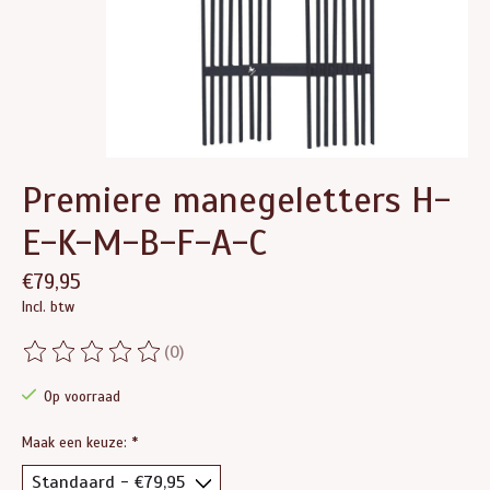
Premiere manegeletters H-
E-K-M-B-F-A-C
€79,95
Incl. btw
(0)
De beoordeling van dit product is
0
van de 5
Op voorraad
Maak een keuze:
*