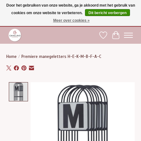
Door het gebruiken van onze website, ga je akkoord met het gebruik van
cookies om onze website te verbeteren.
Dit bericht verbergen
Gratis verzending vanaf €75 binnen BE - vanaf €100 naar EU | Voor 17:00 besteld is
dezelfde dag verzonden | Klantendienst: +32 (0)51 21 27 00 |
shop@paardensport-
Meer over cookies »
cavallino.be
|
Verlanglijst
Winkelwag
Home
/
Premiere manegeletters H-E-K-M-B-F-A-C
Product image slideshow Items