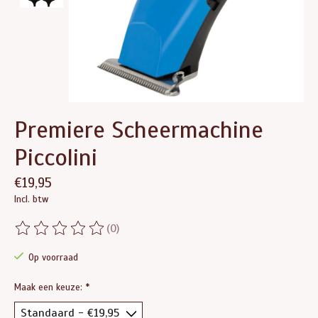
Premiere Scheermachine
Piccolini
€19,95
Incl. btw
(0)
De beoordeling van dit product is
0
van de 5
Op voorraad
Maak een keuze:
*