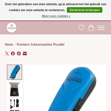
Door het gebruiken van onze website, ga je akkoord met het gebruik van
cookies om onze website te verbeteren.
Dit bericht verbergen
Gratis verzending vanaf €75 binnen BE - vanaf €100 naar EU | Voor 17:00 besteld is
dezelfde dag verzonden | Klantendienst: +32 (0)51 21 27 00 |
shop@paardensport-
Meer over cookies »
cavallino.be
|
Verlanglijst
Winkelwag
Home
/
Premiere Scheermachine Piccolini
Product image slideshow Items