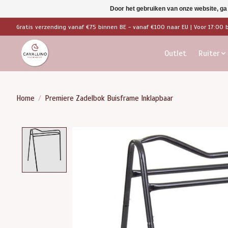
Door het gebruiken van onze website, ga
Gratis verzending vanaf €75 binnen BE - vanaf €100 naar EU | Voor 17:00 
Outlet
Ruiter
Home
/
Premiere Zadelbok Buisframe Inklapbaar
Product image slideshow Items