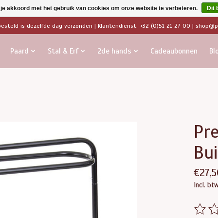
 je akkoord met het gebruik van cookies om onze website te verbeteren.
Dit 
besteld is dezelfde dag verzonden | Klantendienst: +32 (0)51 21 27 00 |
shop@pa
Paard
Stal & Erf
2de hands
Cadeaubonnen
Bl
Pr
Bu
€27,5
Incl. bt
De beo