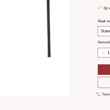
Op 
Maak e
Hoeveel
Toev