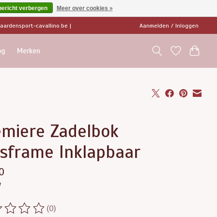
bericht verbergen
Meer over cookies »
ardensport-cavallino.be
|
Aanmelden / Inloggen
og
Merken
emiere Zadelbok
isframe Inklapbaar
0
w
(0)
ordeling van dit product is
0
van de 5