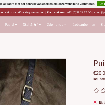
 je akkoord met het gebruik van cookies om onze website te verbeteren.
Dit 
besteld is dezelfde dag verzonden | Klantendienst: +32 (0)51 21 27 00 |
shop@pa
Paard
Stal & Erf
2de hands
Cadeaubonnen
Bl
Pui
€20,
Incl. bt
De beo
Nie