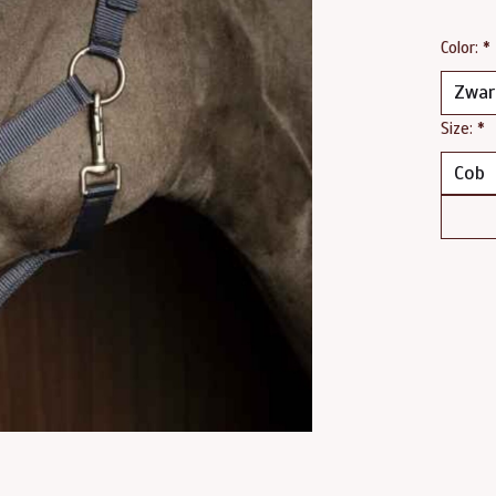
Color:
*
Size:
*