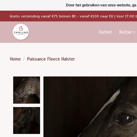
Door het gebruiken van onze website, ga
Gratis verzending vanaf €75 binnen BE - vanaf €100 naar EU | Voor 17:00 
Outlet
Ruiter
Home
/
Puissance Fleece Halster
Product image slideshow Items