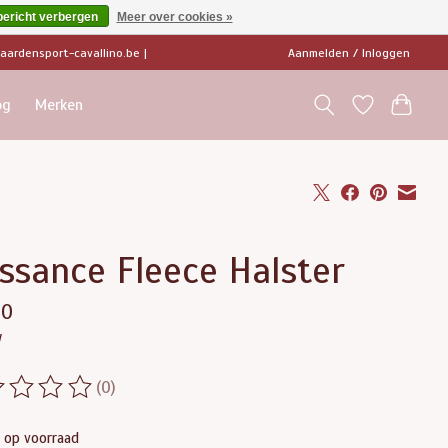
bericht verbergen
Meer over cookies »
ardensport-cavallino.be
|
Aanmelden / Inloggen
og
Merken
ssance Fleece Halster
00
w
(0)
ordeling van dit product is
0
van de 5
t op voorraad