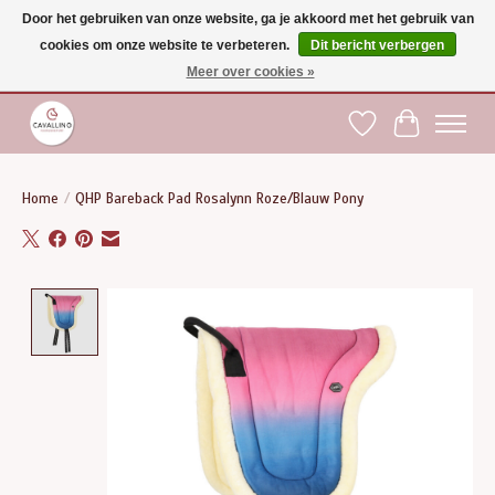
Door het gebruiken van onze website, ga je akkoord met het gebruik van
cookies om onze website te verbeteren.
Dit bericht verbergen
Gratis verzending vanaf €75 binnen BE - vanaf €100 naar EU | Voor 17:00 besteld is
dezelfde dag verzonden | Klantendienst: +32 (0)51 21 27 00 |
shop@paardensport-
Meer over cookies »
cavallino.be
|
Verlanglijst
Winkelwag
Home
/
QHP Bareback Pad Rosalynn Roze/Blauw Pony
Product image slideshow Items