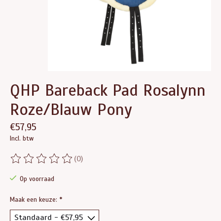
QHP Bareback Pad Rosalynn
Roze/Blauw Pony
€57,95
Incl. btw
(0)
De beoordeling van dit product is
0
van de 5
Op voorraad
Maak een keuze:
*