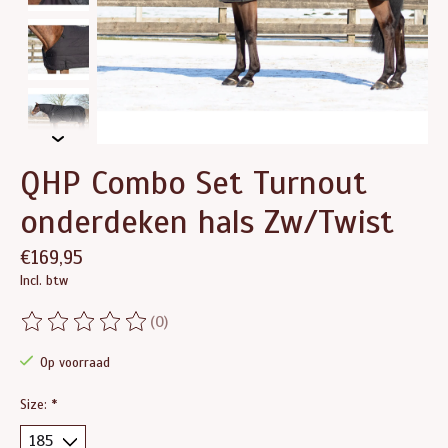
QHP Combo Set Turnout
onderdeken hals Zw/Twist
€169,95
Incl. btw
(0)
De beoordeling van dit product is
0
van de 5
Op voorraad
Size:
*