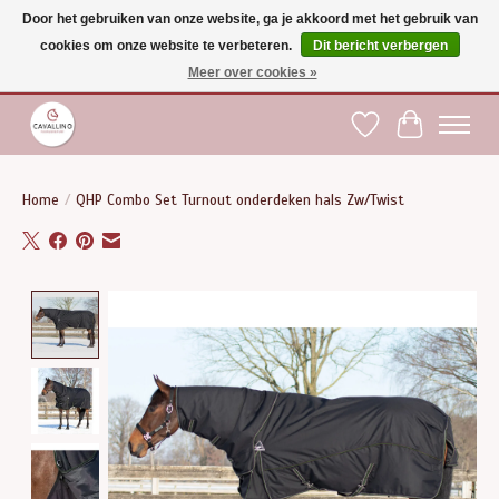
Door het gebruiken van onze website, ga je akkoord met het gebruik van
cookies om onze website te verbeteren.
Dit bericht verbergen
Gratis verzending vanaf €75 binnen BE - vanaf €100 naar EU | Voor 17:00 besteld is
dezelfde dag verzonden | Klantendienst: +32 (0)51 21 27 00 |
shop@paardensport-
Meer over cookies »
cavallino.be
|
Verlanglijst
Winkelwag
Home
/
QHP Combo Set Turnout onderdeken hals Zw/Twist
Product image slideshow Items