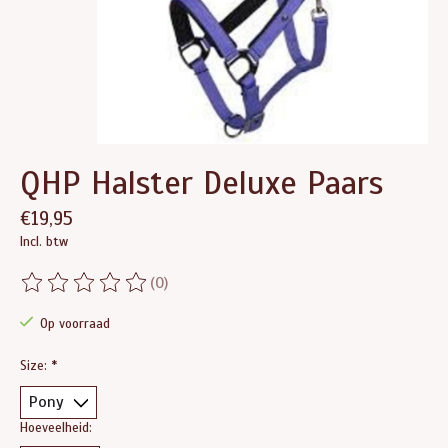
QHP Halster Deluxe Paars
€19,95
Incl. btw
(0)
De beoordeling van dit product is
0
van de 5
Op voorraad
Size:
*
Hoeveelheid: