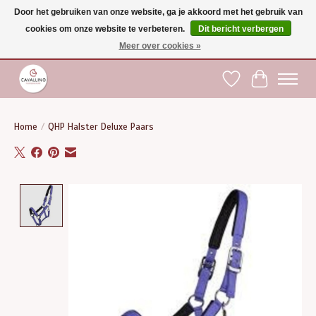
Door het gebruiken van onze website, ga je akkoord met het gebruik van
cookies om onze website te verbeteren.
Dit bericht verbergen
Gratis verzending vanaf €75 binnen BE - vanaf €100 naar EU | Voor 17:00 besteld is
dezelfde dag verzonden | Klantendienst: +32 (0)51 21 27 00 |
shop@paardensport-
Meer over cookies »
cavallino.be
|
Verlanglijst
Winkelwag
Home
/
QHP Halster Deluxe Paars
Product image slideshow Items